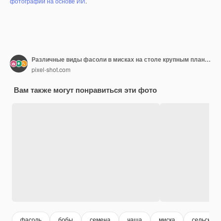
фотографий на основе ИИ
.
Различные виды фасоли в мисках на столе крупным планом
pixel-shot.com
Вам также могут понравиться эти фото
фасоль
бобы
семена
чаша
миска
сельское 