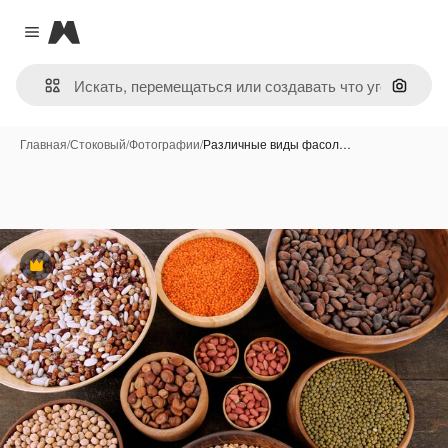
Magnific
Close menu
Поиск 
Главная
/
Стоковый
/
Фотографии
/
Различные виды фасол…
Премиум