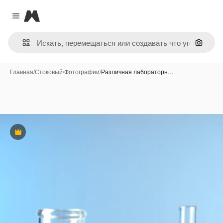
Magnific
Close menu
Поиск 
Главная
/
Стоковый
/
Фотографии
/
Различная лабораторн…
Премиум