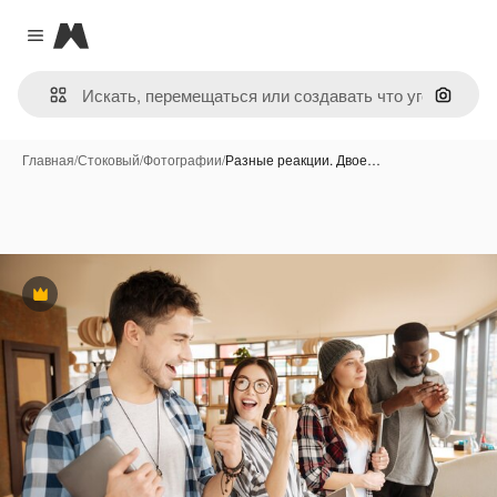
Magnific
Close menu
Поиск 
Главная
/
Стоковый
/
Фотографии
/
Разные реакции. Двое…
Премиум