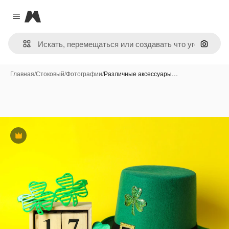
Magnific
Close menu
Поиск 
Главная
/
Стоковый
/
Фотографии
/
Различные аксессуары…
Премиум