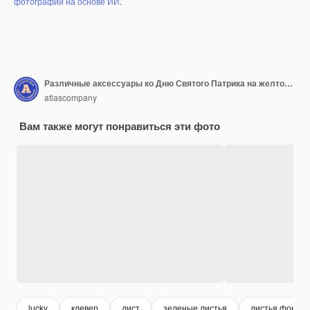
фотографий на основе ИИ
.
Различные аксессуары ко Дню Святого Патрика на желтом фоне
atlascompany
Вам также могут понравиться эти фото
lucky
клевер
лист
зеленые листья
листья фон