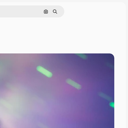
Поиск по изображению
Поиск