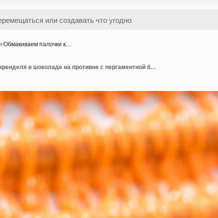
и
/
Обмакиваем палочки к…
Обмакиваем палочки кренделя в шоколаде на противне с пергаментной бумагой