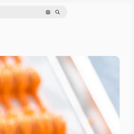
Поиск по изображению
Поиск