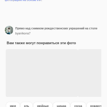
Прямо над снимком рождественских украшений на столе
byanikona7
Вам также могут понравиться эти фото
хвоя
ель
хвойные
шишка
сосна
рождествен