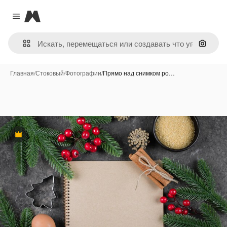
Magnific
Close menu
Поиск 
Главная
/
Стоковый
/
Фотографии
/
Прямо над снимком ро…
Премиум