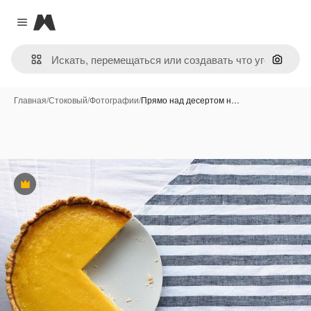
Magnific
Close menu
Поиск 
Главная
/
Стоковый
/
Фотографии
/
Прямо над десертом н…
Премиум