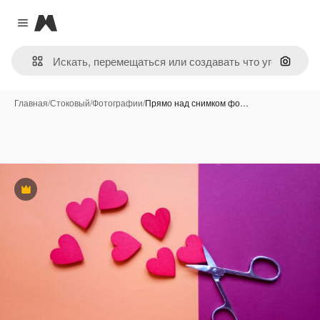
Magnific
Close menu
Поиск 
Главная
/
Стоковый
/
Фотографии
/
Прямо над снимком фо…
Премиум