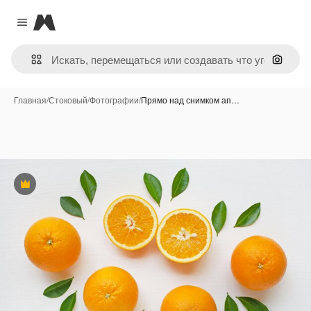
Magnific
Close menu
Поиск 
Главная
/
Стоковый
/
Фотографии
/
Прямо над снимком ап…
Премиум