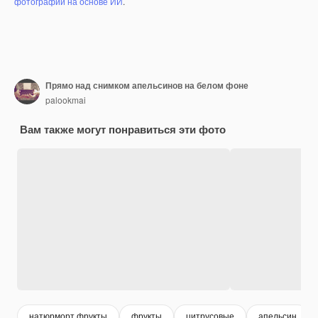
фотографий на основе ИИ
.
Прямо над снимком апельсинов на белом фоне
palookmai
Вам также могут понравиться эти фото
натюрморт фрукты
фрукты
цитрусовые
апельсин