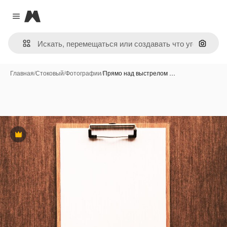
Magnific
Close menu
Поиск 
Главная
/
Стоковый
/
Фотографии
/
Прямо над выстрелом …
Премиум