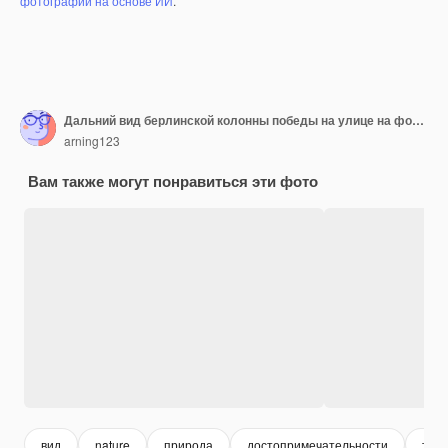
фотографий на основе ИИ
.
Дальний вид берлинской колонны победы на улице на фоне неба
arning123
Вам также могут понравиться эти фото
вид
nature
природа
достопримечательности
тур