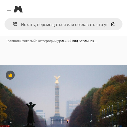
Magnific
Close menu
Поиск 
Главная
/
Стоковый
/
Фотографии
/
Дальний вид берлинск…
Премиум