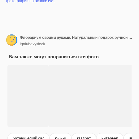
фотографий на основе ИИ
.
Флорариум своими руками. Натуральный подарок ручной работы. Сочная композиция в стеклянной геометрической вазе. Текстурированный фон стены.
lgolubovystock
Вам также могут понравиться эти фото
ботанический сад
кубики
квадрат
интерьер
инте