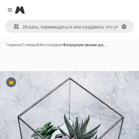
Magnific
Close menu
Поиск 
Главная
/
Стоковый
/
Фотографии
/
Флорариум своими рук…
Премиум