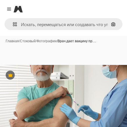
Magnific
Close menu
Поиск 
Главная
/
Стоковый
/
Фотографии
/
Врач дает вакцину пр…
Премиум