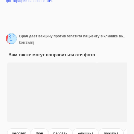
фотографий на основе ИИ
.
Врач дает вакцину против гепатита пациенту в клинике вблизи
korrawinj
Вам также могут понравиться эти фото
человек
фон
работай
женщина
мужчина
кл