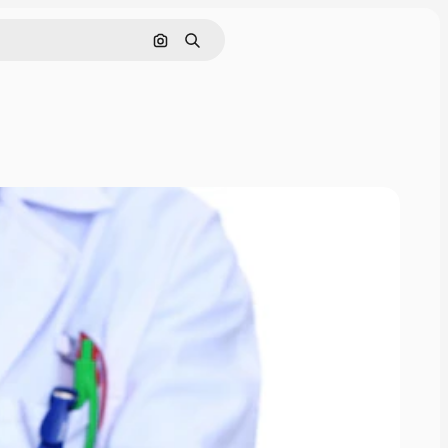
Поиск по изображению
Поиск