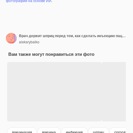
фотографий на основе ИИ
.
Врач держит шприц перед тем, как сделать инъекцию пациенту в медицинской маске Covid19 или коронавирусной вакцине Вакцинация концепции населения
aleksrybalko
Вам также могут понравиться эти фото
вакцинация
вакцина
инфекция
шприц
coronaviru