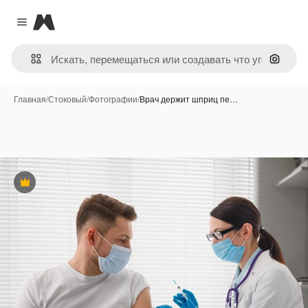
Magnific
Close menu
Поиск 
Главная
/
Стоковый
/
Фотографии
/
Врач держит шприц пе…
Премиум