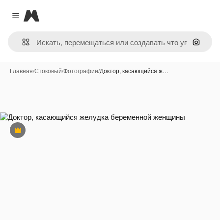
Magnific
Close menu
Поиск 
Главная
/
Стоковый
/
Фотографии
/
Доктор, касающийся ж…
Премиум