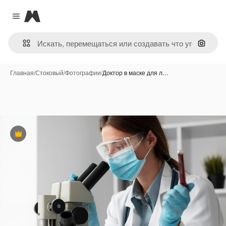
Magnific
Close menu
Поиск 
Главная
/
Стоковый
/
Фотографии
/
Доктор в маске для л…
Премиум