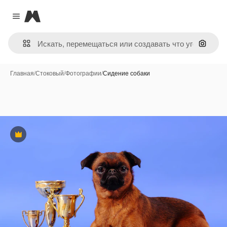
Magnific
Close menu
Поиск 
Главная
/
Стоковый
/
Фотографии
/
Сидение собаки
Премиум