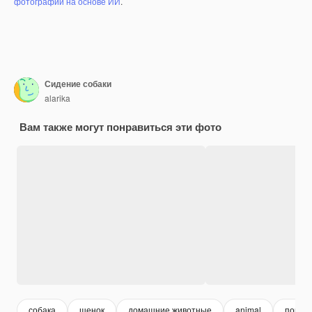
фотографий на основе ИИ
.
Сидение собаки
alarika
Вам также могут понравиться эти фото
собака
щенок
домашние животные
animal
портр