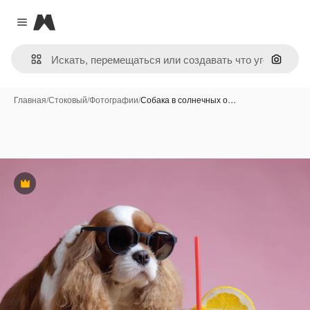
Magnific
Close menu
Поиск 
Главная
/
Стоковый
/
Фотографии
/
Собака в солнечных о…
Премиум