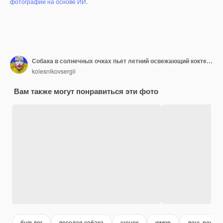
фотографий на основе ИИ
.
Собака в солнечных очках пьет летний освежающий коктейль на чистом розовом фоне
kolesnikovsergii
Вам также могут понравиться эти фото
бульдог
веселая собака
щенок
юмор
день рожде