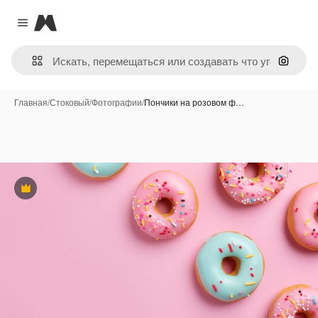
Magnific
Close menu
Поиск 
Главная
/
Стоковый
/
Фотографии
/
Пончики на розовом ф…
Премиум