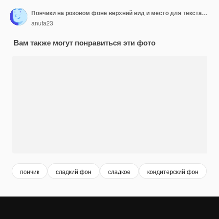
Пончики на розовом фоне верхний вид и место для текстаAIGenerative AI
anuta23
Вам также могут понравиться эти фото
пончик
сладкий фон
сладкое
кондитерский фон
к