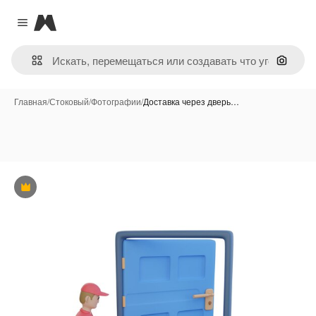
Magnific
Close menu
Поиск 
Главная
/
Стоковый
/
Фотографии
/
Доставка через дверь…
Премиум