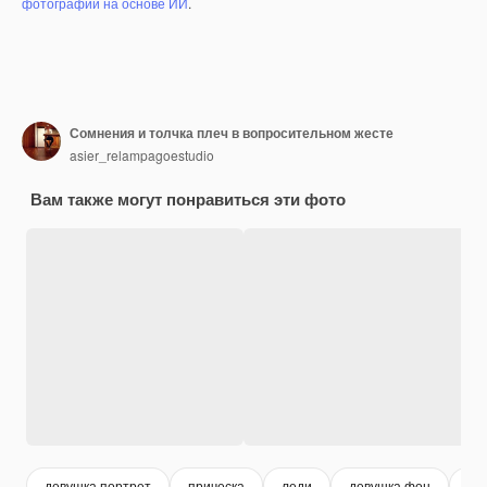
фотографий на основе ИИ
.
Сомнения и толчка плеч в вопросительном жесте
asier_relampagoestudio
Вам также могут понравиться эти фото
девушка портрет
прическа
леди
девушка фон
де