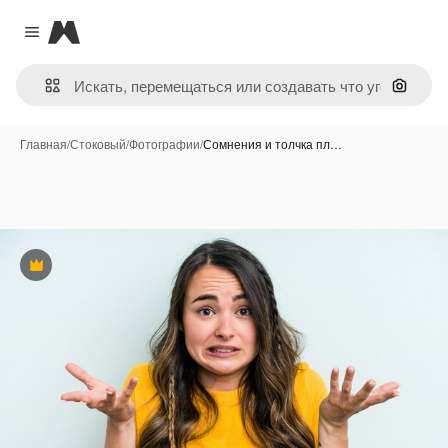
Magnific
Close menu
Поиск 
Главная
/
Стоковый
/
Фотографии
/
Сомнения и толчка пл…
Премиум