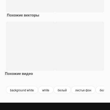
Похожие векторы
Похожие видео
Premium
Premium
Сгенериров
background white
white
белый
листья фон
белый