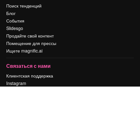
Поиск тенденций
Блог
События
Slidesgo
Продайте свой контент
Помещение для прессы
Ищете magnific.ai
Связаться с нами
Клиентская поддержка
Instagram
YouTube
LinkedIn
TikTok
Discord
X
Reddit