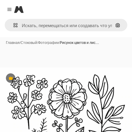
Magnific
Close menu
Поиск 
Главная
/
Стоковый
/
Фотографии
/
Рисунок цветов и лис…
Премиум