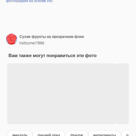
фотографий на основе ИИ
.
Сухие фрукты на прозрачном фоне
hafizumer7886
Вам также могут понравиться эти фото
миндаль
грецкий орех
фундук
ингредиенты
орех