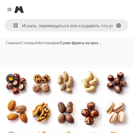
Magnific
Close menu
Поиск 
Главная
/
Стоковый
/
Фотографии
/
Сухие фрукты на проз…
Премиум