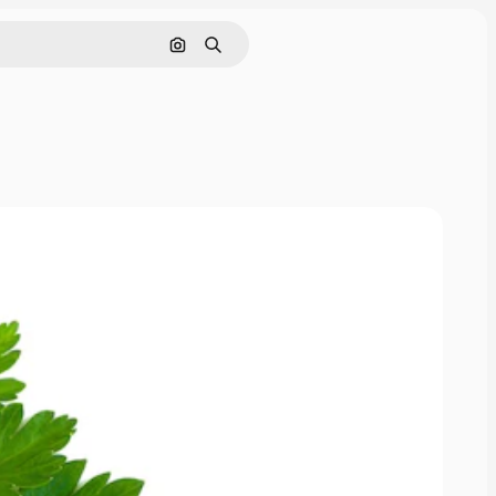
Поиск по изображению
Поиск