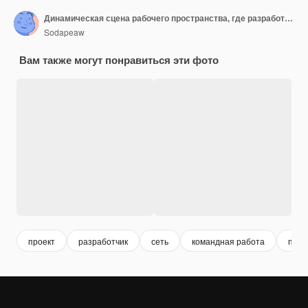
Динамическая сцена рабочего пространства, где разработчик использует ноутбук для подключения к удаленным членам команды sharin
Sodapeaw
Вам также могут понравиться эти фото
проект
разработчик
сеть
командная работа
прог