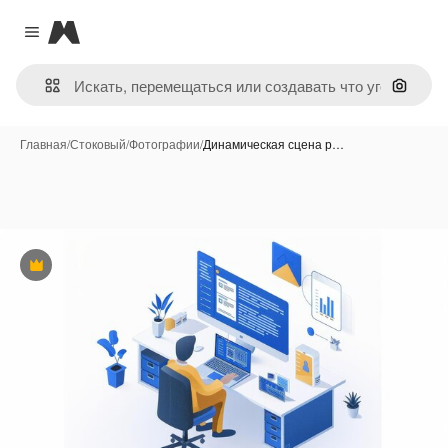
Magnific
Close menu
Поиск 
Главная
/
Стоковый
/
Фотографии
/
Динамическая сцена р…
Премиум