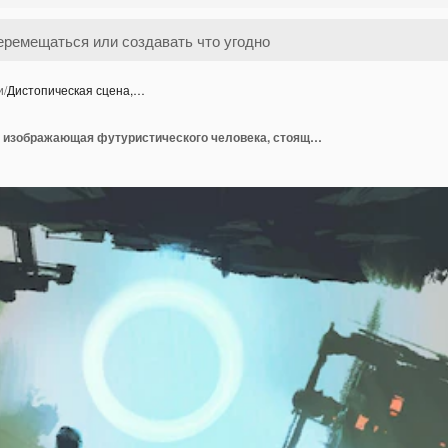
и
/
Дистопическая сцена,…
Дистопическая сцена, изображающая футуристического человека, стоящего в разрушенном городе.