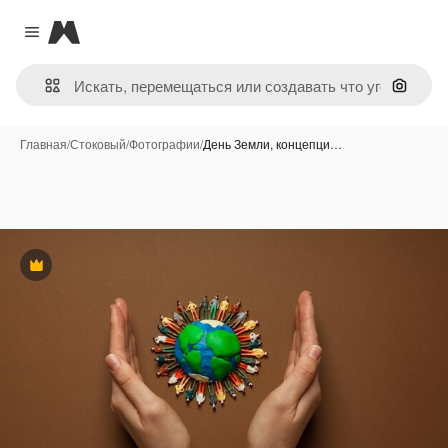
Magnific
Close menu
Поиск 
Главная
/
Стоковый
/
Фотографии
/
День Земли, концепци…
Премиум