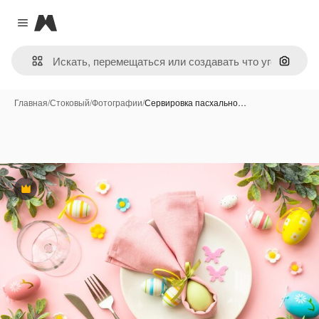
Magnific
Close menu
Поиск 
Главная
/
Стоковый
/
Фотографии
/
Сервировка пасхально…
Премиум