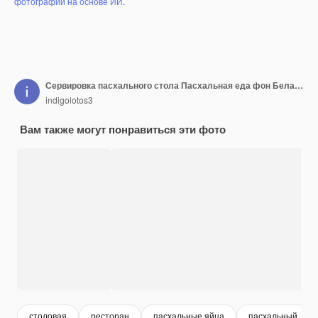
фотографий на основе ИИ
.
Сервировка пасхального стола Пасхальная еда фон Белая тарелка с яйцами, цветами и зелеными листьями на розовом Плоская планировка
indigolotos3
Вам также могут понравиться эти фото
столовая
ресторан
пасхальные яйца
пасхальный