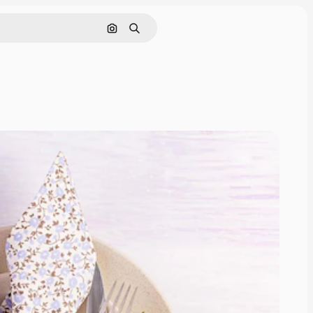
Поиск по изображению
Поиск