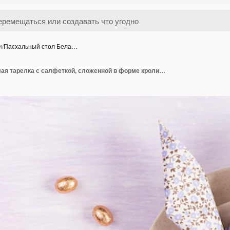
и
/
Пасхальный стол Бела…
Пасхальный стол Белая тарелка с салфеткой, сложенной в форме кролика Пасха и шоколадные яйца на розовом фоне Счастливой Пасхальной праздничной концепции