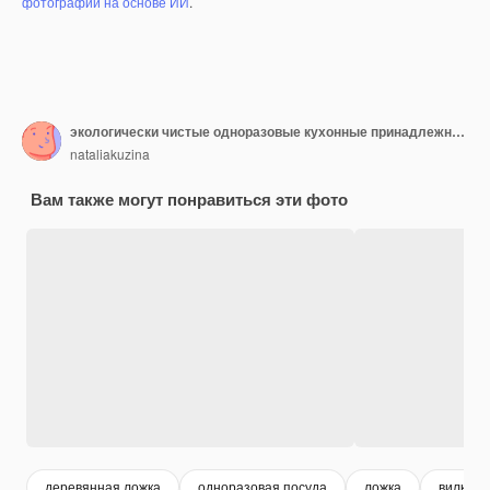
фотографий на основе ИИ
.
экологически чистые одноразовые кухонные принадлежности на белом фоне. деревянные вилки и ложки в бумажный стаканчик. экология, концепция нулевых отходов. вид сверху. плоская планировка
nataliakuzina
Вам также могут понравиться эти фото
деревянная ложка
одноразовая посуда
ложка
вилка