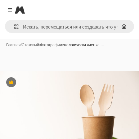
Magnific
Close menu
Поиск 
Главная
/
Стоковый
/
Фотографии
/
экологически чистые …
Премиум