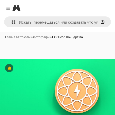
Magnific
Close menu
Поиск 
Главная
/
Стоковый
/
Фотографии
/
ECO icon Концерт по …
Премиум