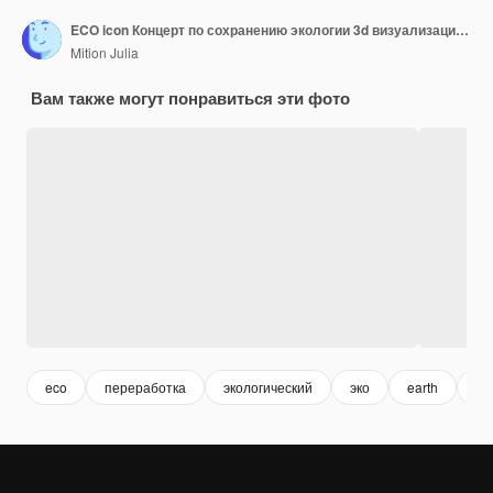
ECO icon Концерт по сохранению экологии 3d визуализация иллюстрации
Mition Julia
Вам также могут понравиться эти фото
eco
переработка
экологический
эко
earth
3d