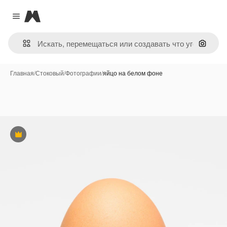
Magnific
Close menu
Поиск 
Главная
/
Стоковый
/
Фотографии
/
яйцо на белом фоне
Премиум