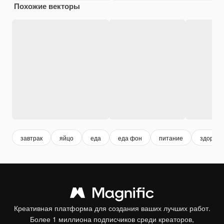
Похожие векторы
завтрак
яйцо
еда
еда фон
питание
здорово
Креативная платформа для создания ваших лучших работ.
Более 1 миллиона подписчиков среди креаторов,