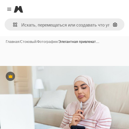
Magnific
Close menu
Поиск 
Главная
/
Стоковый
/
Фотографии
/
Элегантная привлекат…
Премиум