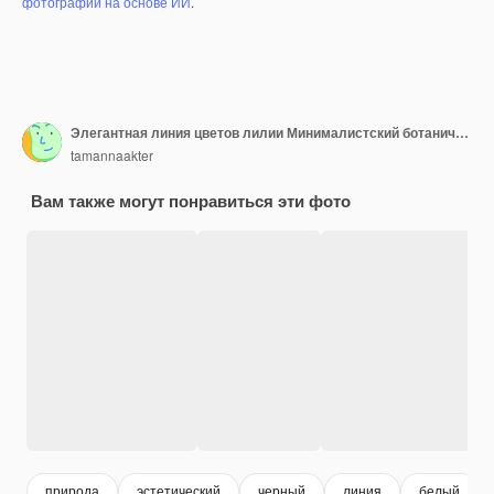
фотографий на основе ИИ
.
Элегантная линия цветов лилии Минималистский ботанический дизайн рисунка
tamannaakter
Вам также могут понравиться эти фото
природа
эстетический
черный
линия
белый