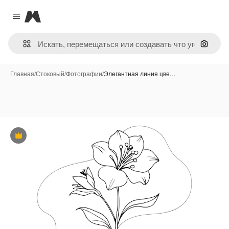
Magnific
Close menu
Поиск 
Главная
/
Стоковый
/
Фотографии
/
Элегантная линия цве…
Премиум