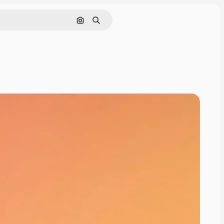
Поиск по изображению
Поиск