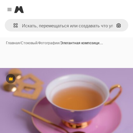
Magnific
Close menu
Поиск 
Главная
/
Стоковый
/
Фотографии
/
Элегантная композици…
Премиум