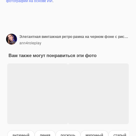
фотографий на основе ИИ
.
Элегантная винтажная ретро рамка на черном фоне с рисунками с текстом Векторная иллюстрация
ann4roleplay
Вам также могут понравиться эти фото
античный
линия
роскошь
марочный
старый