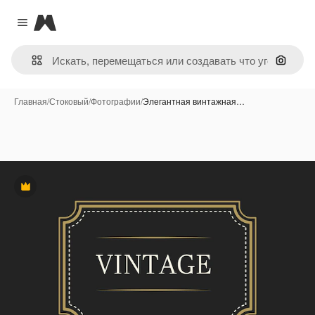
Magnific
Close menu
Поиск 
Главная
/
Стоковый
/
Фотографии
/
Элегантная винтажная…
Премиум