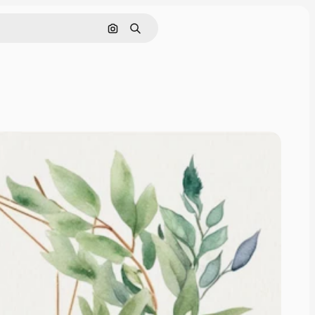
Поиск по изображению
Поиск