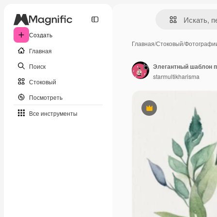
Создать
Главная
/
Стоковый
/
Фотографи
Главная
Поиск
starmultikharisma
Стоковый
Посмотреть
Премиум
Все инструменты