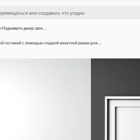
и
/
Поднимите декор свое…
Поднимите декор своей гостиной с помощью гладкой макетной рамки для плаката на роскошном современном фоне.