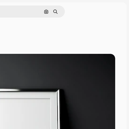
Поиск по изображению
Поиск