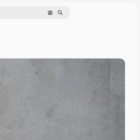
Поиск по изображению
Поиск