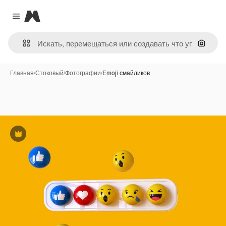
Magnific
Close menu
Поиск 
Главная
/
Стоковый
/
Фотографии
/
Emoji смайликов
Премиум