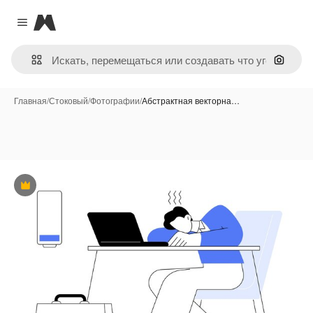
Magnific
Close menu
Поиск 
Главная
/
Стоковый
/
Фотографии
/
Абстрактная векторна…
Премиум