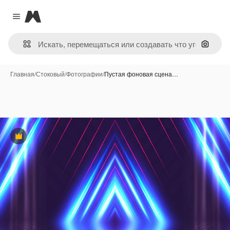
Magnific
Close menu
Поиск 
Главная
/
Стоковый
/
Фотографии
/
Пустая фоновая сцена…
Премиум