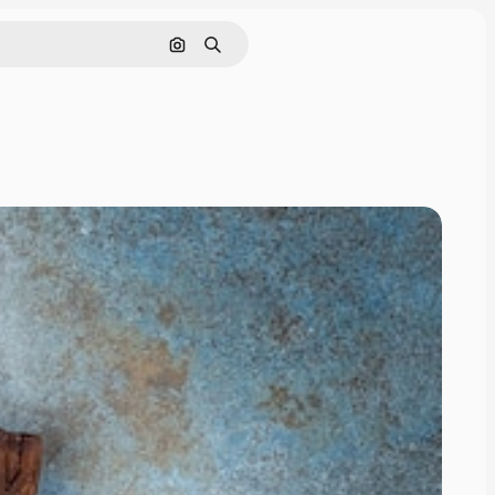
Поиск по изображению
Поиск