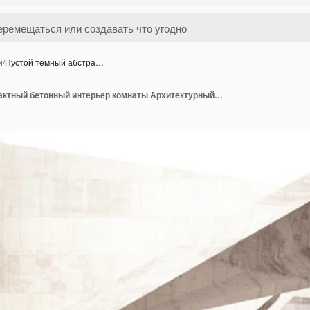
и
/
Пустой темный абстра…
Пустой темный абстрактный бетонный интерьер комнаты Архитектурный фон Ночной вид на освещенную