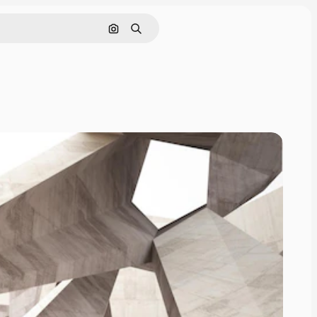
Поиск по изображению
Поиск