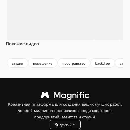
Похожие видео
Premium
Premium
Premium
Premium
студия
помещение
пространство
backdrop
студи
Креативная платформа для создания ваших лучших работ.
Более 1 миллиона подписчиков среди креаторов,
предприятий, агентств и студий.
Pусский