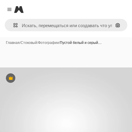
Magnific
Close menu
Поиск 
Главная
/
Стоковый
/
Фотографии
/
Пустой белый и серый…
Премиум