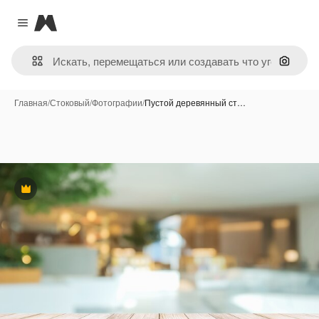
Magnific
Close menu
Поиск 
Главная
/
Стоковый
/
Фотографии
/
Пустой деревянный ст…
Премиум