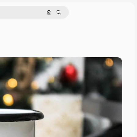
Поиск по изображению
Поиск