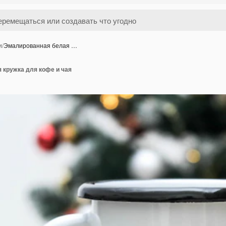
и
/
Эмалированная белая …
 кружка для кофе и чая